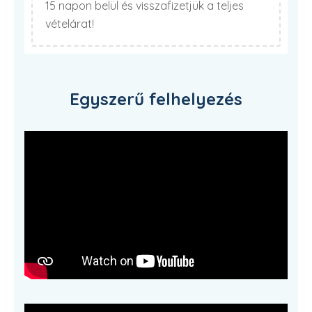
15 napon belül és visszafizetjük a teljes
vételárat!
Egyszerű felhelyezés