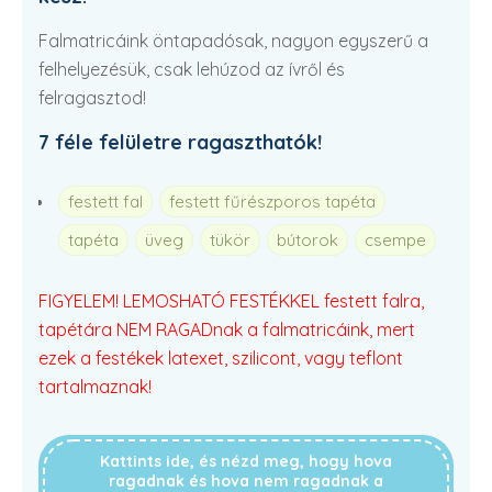
Falmatricáink öntapadósak, nagyon egyszerű a
felhelyezésük, csak lehúzod az ívről és
felragasztod!
7 féle felületre ragaszthatók!
festett fal
festett fűrészporos tapéta
tapéta
üveg
tükör
bútorok
csempe
FIGYELEM! LEMOSHATÓ FESTÉKKEL festett falra,
tapétára NEM RAGADnak a falmatricáink, mert
ezek a festékek latexet, szilicont, vagy teflont
tartalmaznak!
Kattints ide, és nézd meg, hogy hova
ragadnak és hova nem ragadnak a