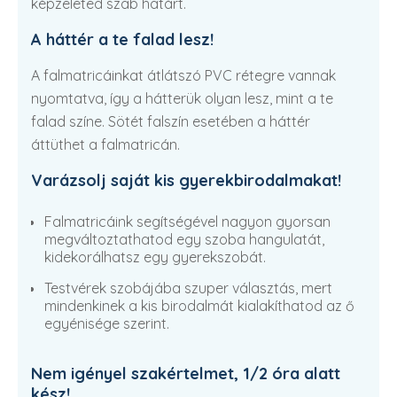
képzeleted szab határt.
A háttér a te falad lesz!
A falmatricáinkat átlátszó PVC rétegre vannak
nyomtatva, így a hátterük olyan lesz, mint a te
falad színe. Sötét falszín esetében a háttér
áttüthet a falmatricán.
Varázsolj saját kis gyerekbirodalmakat!
Falmatricáink segítségével nagyon gyorsan
megváltoztathatod egy szoba hangulatát,
kidekorálhatsz egy gyerekszobát.
Testvérek szobájába szuper választás, mert
mindenkinek a kis birodalmát kialakíthatod az ő
egyénisége szerint.
Nem igényel szakértelmet, 1/2 óra alatt
kész!