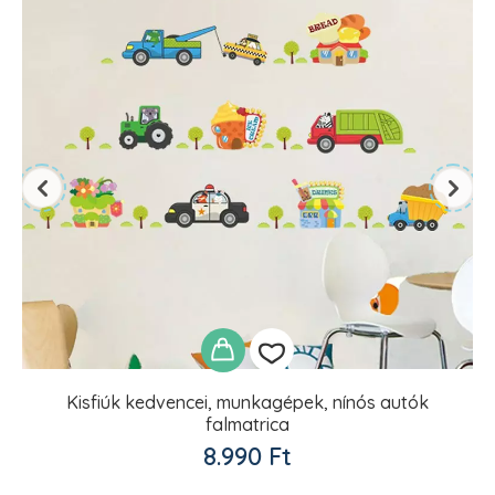
Kisfiúk kedvencei, munkagépek, nínós autók
falmatrica
Kedvencekhez
8.990
Ft
adom