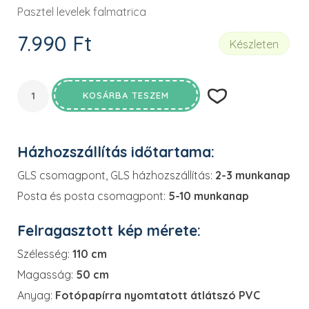
Pasztel levelek falmatrica
7.990
Ft
Készleten
KOSÁRBA TESZEM
Házhozszállítás időtartama:
GLS csomagpont, GLS házhozszállítás:
2-3 munkanap
Posta és posta csomagpont:
5-10 munkanap
Felragasztott kép mérete:
Szélesség:
110 cm
Magasság:
50 cm
Anyag:
Fotópapírra nyomtatott átlátszó PVC