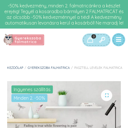
-50% kedvezmény, minden 2. falmatricánkra a készlet
erejéig! Tegyél a kosaradba bármilyen 2 FALMATRICÁT és
az olcsóbb -50% kedvezménnyel a tiéd! A kedvezmény
automatikusan levonásra kerül a kosárból! Ne maradj le!
0
KEZDŐLAP
/
GYEREKSZOBA FALMATRICA
/
PASZTELL LEVELEK FALMATRICA
Ingyenes szállítás
Minden 2. -50%
🔍