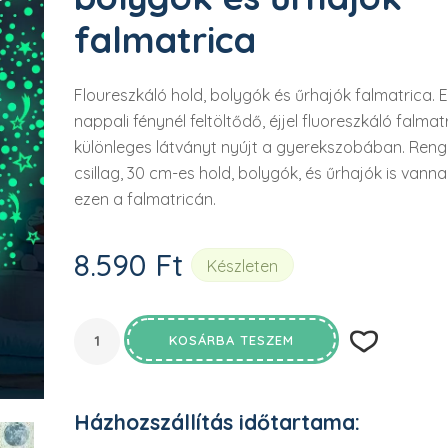

falmatrica
Floureszkáló hold, bolygók és űrhajók falmatrica. E
nappali fénynél feltöltődő, éjjel fluoreszkáló falmat
különleges látványt nyújt a gyerekszobában. Ren
csillag, 30 cm-es hold, bolygók, és űrhajók is vanna
ezen a falmatricán.
8.590
Ft
Készleten
KOSÁRBA TESZEM
Házhozszállítás időtartama: