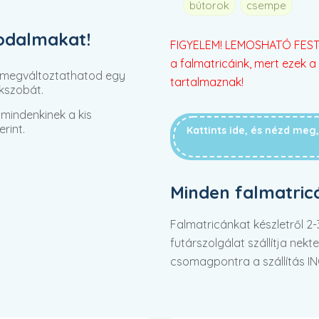
bútorok
csempe
rodalmakat!
FIGYELEM! LEMOSHATÓ FESTÉ
a falmatricáink, mert ezek a 
 megváltoztathatod egy
tartalmaznak!
kszobát.
mindenkinek a kis
rint.
Kattints ide, és nézd me
Minden falmatric
Falmatricánkat készletről 
futárszolgálat szállítja nek
csomagpontra a szállítás I