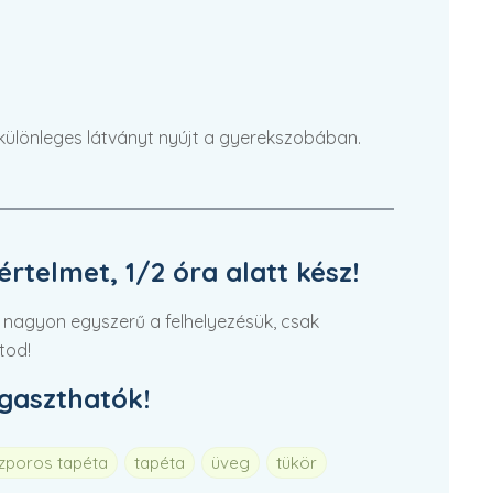
ca különleges látványt nyújt a gyerekszobában.
rtelmet, 1/2 óra alatt kész!
 nagyon egyszerű a felhelyezésük, csak
tod!
agaszthatók!
szporos tapéta
tapéta
üveg
tükör