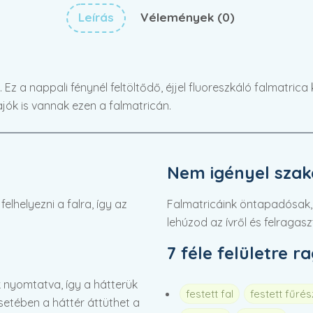
Leírás
Vélemények (0)
 Ez a nappali fénynél feltöltődő, éjjel fluoreszkáló falmatri
ajók is vannak ezen a falmatricán.
Nem igényel szaké
lhelyezni a falra, így az
Falmatricáink öntapadósak,
lehúzod az ívről és felragasz
7 féle felületre r
 nyomtatva, így a hátterük
festett fal
festett fűré
 esetében a háttér áttüthet a