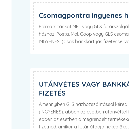
Csomagpontra ingyenes há
Falmatricánkat MPL vagy GLS futárszolgála
házhoz! Posta, Mol, Coop vagy GLS csomag
INGYENES! (Csak bankkártyás fizetéssel v
UTÁNVÉTES VAGY BANKK
FIZETÉS
Amennyiben GLS házhozszállítással kére
(INGYENES), abban az esetben utánvéttel 
ebben az esetben a megrendelt termékekér
fizetned, amikor a futár átadja neked őke