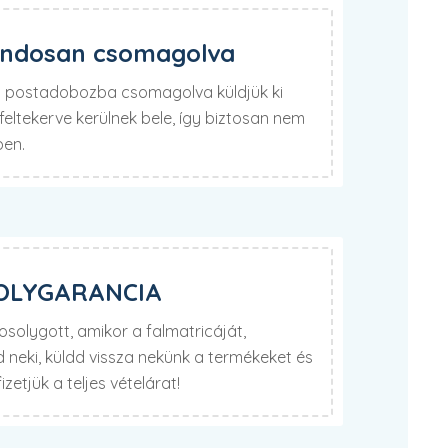
ondosan csomagolva
lú postadobozba csomagolva küldjük ki
eltekerve kerülnek bele, így biztosan nem
ben.
OLYGARANCIA
olygott, amikor a falmatricáját,
neki, küldd vissza nekünk a termékeket és
izetjük a teljes vételárat!