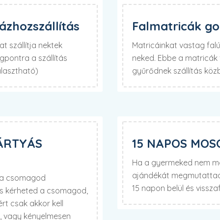
zhozszállítás
Falmatricák g
t szállítja nektek
Matricáinkat vastag fa
pontra a szállítás
neked. Ebbe a matricák f
álasztható)
gyűrődnek szállítás köz
ÁRTYÁS
15 NAPOS MOS
Ha a gyermeked nem mos
ajándékát megmutattad 
d a csomagod
15 napon belül és visszaf
is kérheted a csomagod,
t csak akkor kell
t, vagy kényelmesen