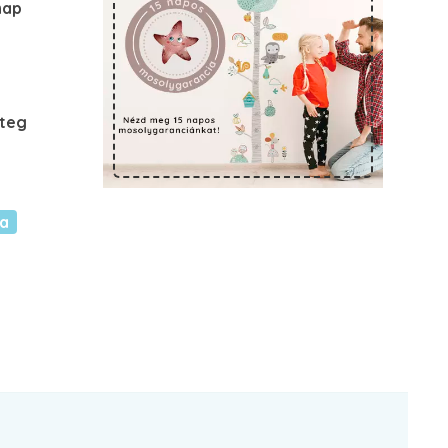
nap
éteg
ca