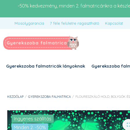
-50% kedvezmény, minden 2. falmatricánkra a készl
Mosolygarancia
7 féle felületre ragasztható
Kapcsolat
Gyerekszoba falmatricák lányoknak
Gyerekszoba falm
KEZDŐLAP
/
GYEREKSZOBA FALMATRICA
/
FLOURESZKÁLÓ HOLD, BOLYGÓK ÉS
Ingyenes szállítás
Minden 2. -50%