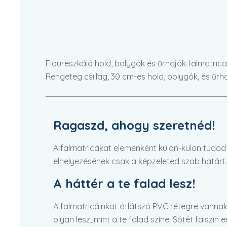
Floureszkáló hold, bolygók és űrhajók falmatrica.
Rengeteg csillag, 30 cm-es hold, bolygók, és űrh
Ragaszd, ahogy szeretnéd!
A falmatricákat elemenként külön-külön tudod fe
elhelyezésének csak a képzeleted szab határt.
A háttér a te falad lesz!
A falmatricáinkat átlátszó PVC rétegre vannak
olyan lesz, mint a te falad színe. Sötét falszín