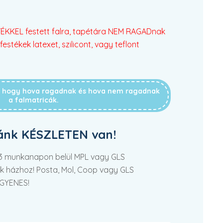
KKEL festett falra, tapétára NEM RAGADnak
festékek latexet, szilicont, vagy teflont
g, hogy hova ragadnak és hova nem ragadnak
a falmatricák.
ánk KÉSZLETEN van!
2-3 munkanapon belül MPL vagy GLS
tek házhoz! Posta, Mol, Coop vagy GLS
NGYENES!