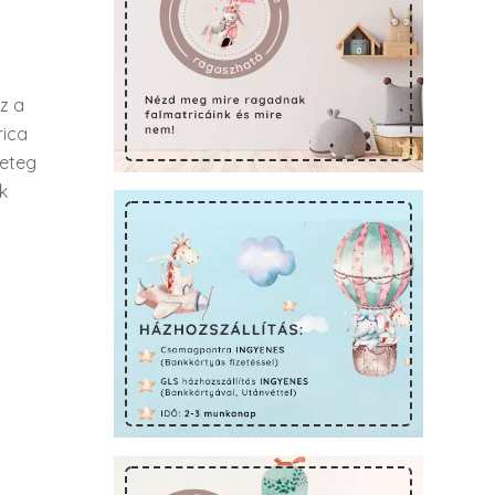
z a
rica
geteg
k