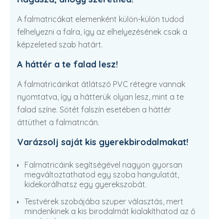
A falmatricákat elemenként külön-külön tudod
felhelyezni a falra, így az elhelyezésének csak a
képzeleted szab határt.
A háttér a te falad lesz!
A falmatricáinkat átlátszó PVC rétegre vannak
nyomtatva, így a hátterük olyan lesz, mint a te
falad színe. Sötét falszín esetében a háttér
áttüthet a falmatricán.
Varázsolj saját kis gyerekbirodalmakat!
Falmatricáink segítségével nagyon gyorsan
megváltoztathatod egy szoba hangulatát,
kidekorálhatsz egy gyerekszobát.
Testvérek szobájába szuper választás, mert
mindenkinek a kis birodalmát kialakíthatod az ő