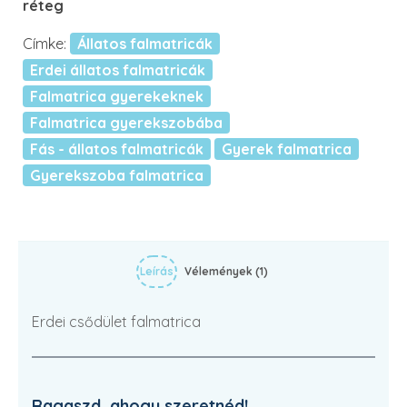
réteg
Címke:
Állatos falmatricák
Erdei állatos falmatricák
Falmatrica gyerekeknek
Falmatrica gyerekszobába
Fás - állatos falmatricák
Gyerek falmatrica
Gyerekszoba falmatrica
Leírás
Vélemények (1)
Erdei csődület falmatrica
Ragaszd, ahogy szeretnéd!