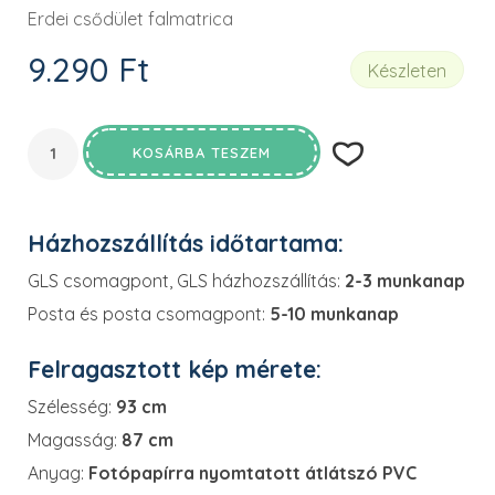
Erdei csődület falmatrica
9.290
Ft
Készleten
KOSÁRBA TESZEM
Házhozszállítás időtartama:
GLS csomagpont, GLS házhozszállítás:
2-3 munkanap
Posta és posta csomagpont:
5-10 munkanap
Felragasztott kép mérete:
Szélesség:
93 cm
Magasság:
87 cm
Anyag:
Fotópapírra nyomtatott átlátszó PVC