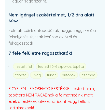
egyénisége szerint.
Nem igényel szakértelmet, 1/2 óra alatt
kész!
Falmatricáink öntapadósak, nagyon egyszerű a
felhelyezésük, csak lehúzod az ívről és
felragasztod!
7 féle felületre ragaszthatók!
festett fal
festett fűrészporos tapéta
tapéta
üveg
tükör
bútorok
csempe
FIGYELEM! LEMOSHATÓ FESTÉKKEL festett falra,
tapétára NEM RAGADnak a falmatricáink, mert
ezek a festékek latexet, szilicont, vagy teflont
tartalmaznak!