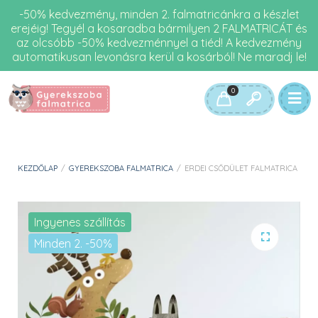
-50% kedvezmény, minden 2. falmatricánkra a készlet
erejéig! Tegyél a kosaradba bármilyen 2 FALMATRICÁT és
az olcsóbb -50% kedvezménnyel a tiéd! A kedvezmény
automatikusan levonásra kerül a kosárból! Ne maradj le!
0
KEZDŐLAP
/
GYEREKSZOBA FALMATRICA
/
ERDEI CSŐDÜLET FALMATRICA
Ingyenes szállítás
Minden 2. -50%
🔍