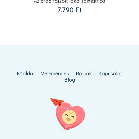
Az erdő rajzolt lakói falmatrica
Kedvencekhez
7.790
Ft
adom
Főoldal
Vélemények
Rólunk
Kapcsolat
Blog