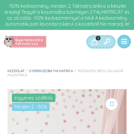
-50% kedvezmény, minden 2. falmatricánkra a készlet
erejéig! Tegyél a kosaradba bármilyen 2 FALMATRICÁT és
az olcsóbb -50% kedvezménnyel a tiéd! A kedvezmény
automatikusan levonásra kerül a kosárból! Ne maradj le!
0
KEZDŐLAP
/
GYEREKSZOBA FALMATRICA
/
RÓZSASZÍN, BÉZS CSILLAGOK
FALMATRICA
Ingyenes szállítás
Minden 2. -50%
🔍