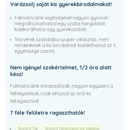
Varázsolj saját kis gyerekbirodalmakat!
Falmatricáink segítségével nagyon gyorsan
megváltoztathatod egy szoba hangulatát,
kidekorálhatsz egy gyerekszobát.
Testvérek szobájába szuper választás, mert
mindenkinek a kis birodalmát kialakíthatod az ő
egyénisége szerint.
Nem igényel szakértelmet, 1/2 óra alatt
kész!
Falmatricáink öntapadósak, nagyon egyszerű a
felhelyezésük, csak lehúzod az ívről és
felragasztod!
7 féle felületre ragaszthatók!
festett fal
festett fűrészporos tapéta