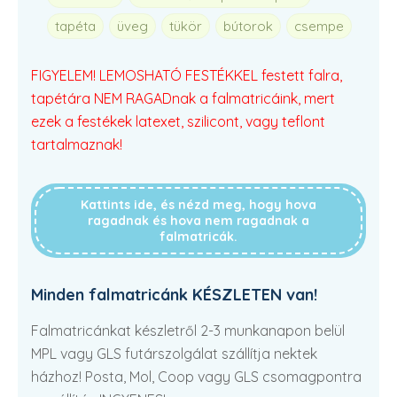
tapéta
üveg
tükör
bútorok
csempe
FIGYELEM! LEMOSHATÓ FESTÉKKEL festett falra,
tapétára NEM RAGADnak a falmatricáink, mert
ezek a festékek latexet, szilicont, vagy teflont
tartalmaznak!
Kattints ide, és nézd meg, hogy hova
ragadnak és hova nem ragadnak a
falmatricák.
Minden falmatricánk KÉSZLETEN van!
Falmatricánkat készletről 2-3 munkanapon belül
MPL vagy GLS futárszolgálat szállítja nektek
házhoz! Posta, Mol, Coop vagy GLS csomagpontra