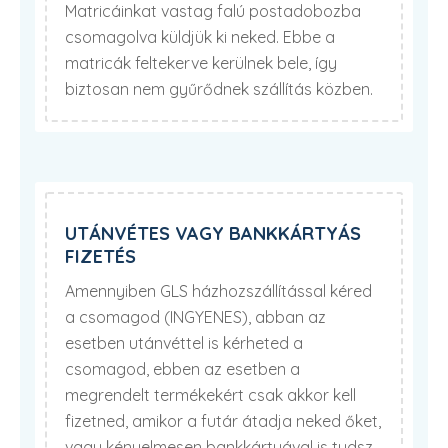
Matricáinkat vastag falú postadobozba
csomagolva küldjük ki neked. Ebbe a
matricák feltekerve kerülnek bele, így
biztosan nem gyűrődnek szállítás közben.
UTÁNVÉTES VAGY BANKKÁRTYÁS
FIZETÉS
Amennyiben GLS házhozszállítással kéred
a csomagod (INGYENES), abban az
esetben utánvéttel is kérheted a
csomagod, ebben az esetben a
megrendelt termékekért csak akkor kell
fizetned, amikor a futár átadja neked őket,
vagy kényelmesen bankkártyával is tudsz