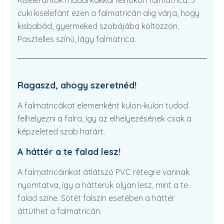
Kiselefántok madárkákkal felhőkön falmatrica. 3
cuki kiselefánt ezen a falmatricán alig várja, hogy
kisbabád, gyermeked szobájába költözzön.
Pasztelles színű, lágy falmatrica.
Ragaszd, ahogy szeretnéd!
A falmatricákat elemenként külön-külön tudod
felhelyezni a falra, így az elhelyezésének csak a
képzeleted szab határt.
A háttér a te falad lesz!
A falmatricáinkat átlátszó PVC rétegre vannak
nyomtatva, így a hátterük olyan lesz, mint a te
falad színe. Sötét falszín esetében a háttér
áttüthet a falmatricán.