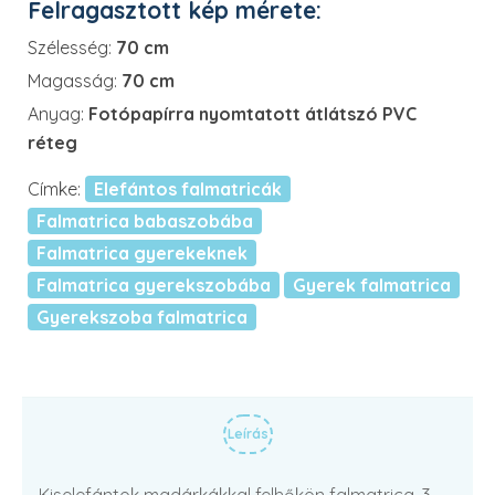
Felragasztott kép mérete:
Szélesség:
70 cm
Magasság:
70 cm
Anyag:
Fotópapírra nyomtatott átlátszó PVC
réteg
Címke:
Elefántos falmatricák
Falmatrica babaszobába
Falmatrica gyerekeknek
Falmatrica gyerekszobába
Gyerek falmatrica
Gyerekszoba falmatrica
Leírás