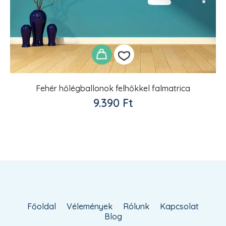
Fehér hőlégballonok felhőkkel falmatrica
Kedvencekhez
9.390
Ft
adom
Főoldal
Vélemények
Rólunk
Kapcsolat
Blog