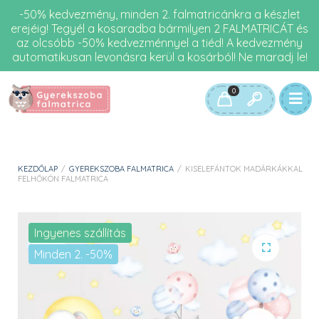
-50% kedvezmény, minden 2. falmatricánkra a készlet
erejéig! Tegyél a kosaradba bármilyen 2 FALMATRICÁT és
az olcsóbb -50% kedvezménnyel a tiéd! A kedvezmény
automatikusan levonásra kerül a kosárból! Ne maradj le!
0
KEZDŐLAP
/
GYEREKSZOBA FALMATRICA
/
KISELEFÁNTOK MADÁRKÁKKAL
FELHŐKÖN FALMATRICA
Ingyenes szállítás
Minden 2. -50%
🔍