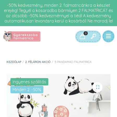
-50% kedvezmény, minden 2. falmatricánkra a készlet
erejéig! Tegyél a kosaradba bármilyen 2 FALMATRICÁT és
az olcsóbb -50% kedvezménnyel a tiéd! A kedvezmény
automatikusan levonásra kerül a kosárból! Ne maradj le!
0
KEZDŐLAP
/
2. FÉLÁRON AKCIÓ
/
5 PANDAMACI FALMATRICA
Ingyenes szállítás
Minden 2. -50%
🔍