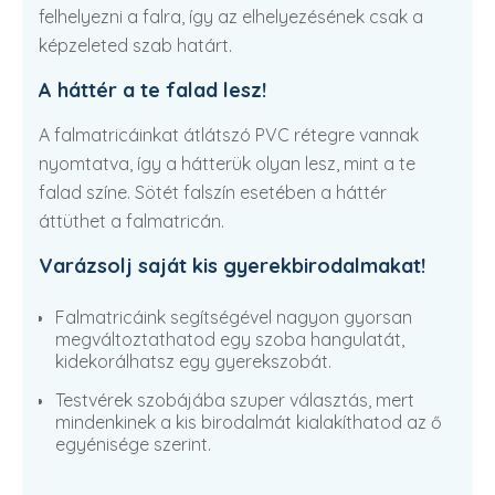
felhelyezni a falra, így az elhelyezésének csak a
képzeleted szab határt.
A háttér a te falad lesz!
A falmatricáinkat átlátszó PVC rétegre vannak
nyomtatva, így a hátterük olyan lesz, mint a te
falad színe. Sötét falszín esetében a háttér
áttüthet a falmatricán.
Varázsolj saját kis gyerekbirodalmakat!
Falmatricáink segítségével nagyon gyorsan
megváltoztathatod egy szoba hangulatát,
kidekorálhatsz egy gyerekszobát.
Testvérek szobájába szuper választás, mert
mindenkinek a kis birodalmát kialakíthatod az ő
egyénisége szerint.