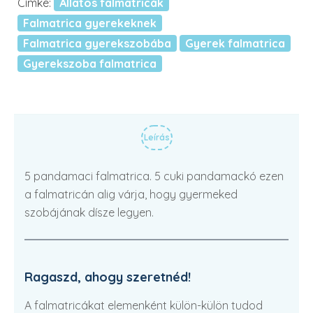
Címke:
Állatos falmatricák
Falmatrica gyerekeknek
Falmatrica gyerekszobába
Gyerek falmatrica
Gyerekszoba falmatrica
Leírás
5 pandamaci falmatrica. 5 cuki pandamackó ezen
a falmatricán alig várja, hogy gyermeked
szobájának dísze legyen.
Ragaszd, ahogy szeretnéd!
A falmatricákat elemenként külön-külön tudod