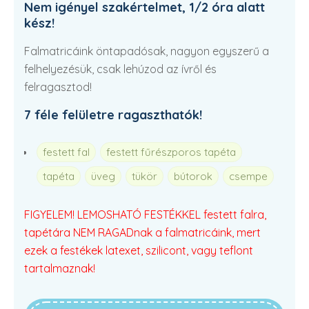
Nem igényel szakértelmet, 1/2 óra alatt
kész!
Falmatricáink öntapadósak, nagyon egyszerű a
felhelyezésük, csak lehúzod az ívről és
felragasztod!
7 féle felületre ragaszthatók!
festett fal
festett fűrészporos tapéta
tapéta
üveg
tükör
bútorok
csempe
FIGYELEM! LEMOSHATÓ FESTÉKKEL festett falra,
tapétára NEM RAGADnak a falmatricáink, mert
ezek a festékek latexet, szilicont, vagy teflont
tartalmaznak!