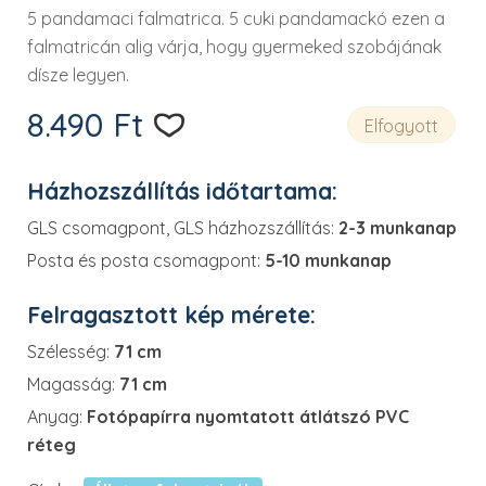
5 pandamaci falmatrica. 5 cuki pandamackó ezen a
falmatricán alig várja, hogy gyermeked szobájának
dísze legyen.
8.490
Ft
Elfogyott
Házhozszállítás időtartama:
GLS csomagpont, GLS házhozszállítás:
2-3 munkanap
Posta és posta csomagpont:
5-10 munkanap
Felragasztott kép mérete:
Szélesség:
71 cm
Magasság:
71 cm
Anyag:
Fotópapírra nyomtatott átlátszó PVC
réteg