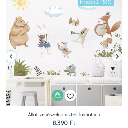
Minden 2. -50%
Állati zenészek pasztell falmatrica
Kedvencekhez
8.390
Ft