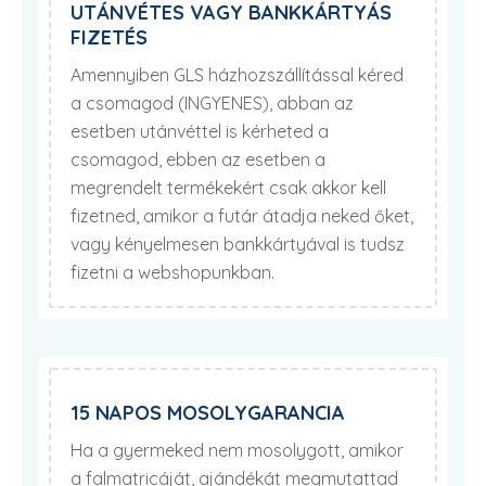
UTÁNVÉTES VAGY BANKKÁRTYÁS
FIZETÉS
Amennyiben GLS házhozszállítással kéred
a csomagod (INGYENES), abban az
esetben utánvéttel is kérheted a
csomagod, ebben az esetben a
megrendelt termékekért csak akkor kell
fizetned, amikor a futár átadja neked őket,
vagy kényelmesen bankkártyával is tudsz
fizetni a webshopunkban.
15 NAPOS MOSOLYGARANCIA
Ha a gyermeked nem mosolygott, amikor
a falmatricáját, ajándékát megmutattad