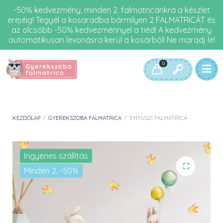
-50% kedvezmény, minden 2. falmatricánkra a készlet
erejéig! Tegyél a kosaradba bármilyen 2 FALMATRICÁT és
az olcsóbb -50% kedvezménnyel a tiéd! A kedvezmény
automatikusan levonásra kerül a kosárból! Ne maradj le!
0
KEZDŐLAP
/
GYEREKSZOBA FALMATRICA
/
3 NYUSZI FALMATRICA
Ingyenes szállítás
Minden 2. -50%
🔍