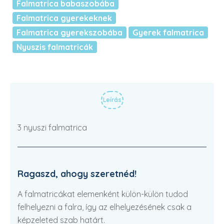
Falmatrica babaszobába
Falmatrica gyerekeknek
Falmatrica gyerekszobába
Gyerek falmatrica
Nyuszis falmatricák
Leírás
3 nyuszi falmatrica
Ragaszd, ahogy szeretnéd!
A falmatricákat elemenként külön-külön tudod
felhelyezni a falra, így az elhelyezésének csak a
képzeleted szab határt.