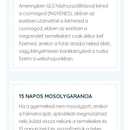
Amennyiben GLS házhozszállítással kéred
a csomagod (INGYENES), abban az
esetben utánvéttel is kérheted a
csomagod, ebben az esetben a
megrendelt termékekért csak akkor kell
fizetned, amikor a futár átadja neked őket,
vagy kényelmesen bankkártyával is tudsz
fizetni a webshopunkban.
15 NAPOS MOSOLYGARANCIA
Ha a gyermeked nem mosolygott, amikor
a falmatricáját, ajándékát megmutattad
neki, küldd vissza nekünk a termékeket és
15 napon belül és visszafizetjük a teljes