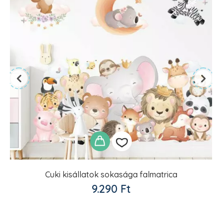
Cuki kisállatok sokasága falmatrica
Kedvencekhez
9.290
Ft
adom