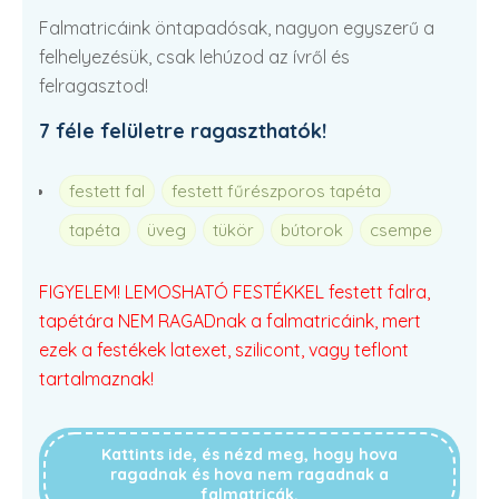
Falmatricáink öntapadósak, nagyon egyszerű a
felhelyezésük, csak lehúzod az ívről és
felragasztod!
7 féle felületre ragaszthatók!
festett fal
festett fűrészporos tapéta
tapéta
üveg
tükör
bútorok
csempe
FIGYELEM! LEMOSHATÓ FESTÉKKEL festett falra,
tapétára NEM RAGADnak a falmatricáink, mert
ezek a festékek latexet, szilicont, vagy teflont
tartalmaznak!
Kattints ide, és nézd meg, hogy hova
ragadnak és hova nem ragadnak a
falmatricák.