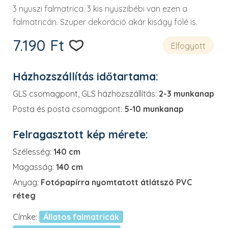
3 nyuszi falmatrica. 3 kis nyuszibébi van ezen a
falmatricán. Szuper dekoráció akár kiságy fölé is.
7.190
Ft
Elfogyott
Házhozszállítás időtartama:
GLS csomagpont, GLS házhozszállítás:
2-3 munkanap
Posta és posta csomagpont:
5-10 munkanap
Felragasztott kép mérete:
Szélesség:
140 cm
Magasság:
140 cm
Anyag:
Fotópapírra nyomtatott átlátszó PVC
réteg
Címke:
Állatos falmatricák