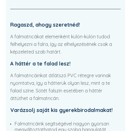
Ragaszd, ahogy szeretnéd!
A falmatricákat elemenként külön-külön tudod
felhelyezni a falra, így az elhelyezésének csak a
képzeleted szab határt.
A háttér a te falad lesz!
A falmatricáinkat átlátszó PVC rétegre vannak
nyomtatva, így a hátterük olyan lesz, mint a te
falad színe. Sötét falszín esetében a háttér
áttüthet a falmatricán.
Varázsolj saját kis gyerekbirodalmakat!
Falmatricáink segítségével nagyon gyorsan
megváltoztathatod egy szoba hangulatát,