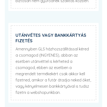
biztosan nem gyűrődnek szállítás közben.
UTÁNVÉTES VAGY BANKKÁRTYÁS
FIZETÉS
Amennyiben GLS házhozszállítással kéred
a csomagod (INGYENES), abban az
esetben utánvéttel is kérheted a
csomagod, ebben az esetben a
megrendelt termékekért csak akkor kell
fizetned, amikor a futár átadja neked őket,
vagy kényelmesen bankkártyával is tudsz
fizetni a webshopunkban.