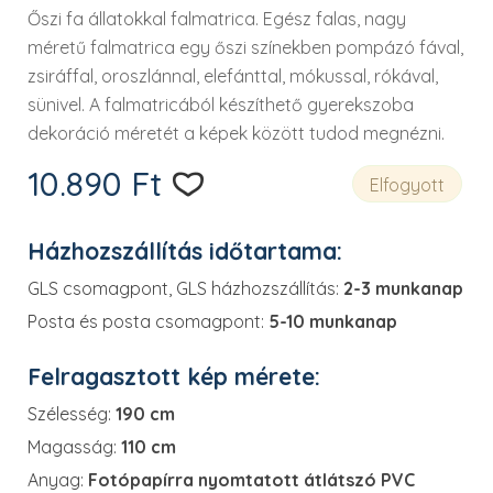
Őszi fa állatokkal falmatrica. Egész falas, nagy
méretű falmatrica egy őszi színekben pompázó fával,
zsiráffal, oroszlánnal, elefánttal, mókussal, rókával,
sünivel. A falmatricából készíthető gyerekszoba
dekoráció méretét a képek között tudod megnézni.
10.890
Ft
Elfogyott
Házhozszállítás időtartama:
GLS csomagpont, GLS házhozszállítás:
2-3 munkanap
Posta és posta csomagpont:
5-10 munkanap
Felragasztott kép mérete:
Szélesség:
190 cm
Magasság:
110 cm
Anyag:
Fotópapírra nyomtatott átlátszó PVC