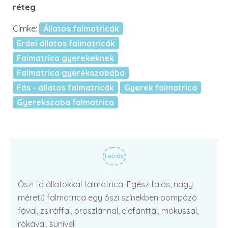
réteg
Címke:
Állatos falmatricák
Erdei állatos falmatricák
Falmatrica gyerekeknek
Falmatrica gyerekszobába
Fás - állatos falmatricák
Gyerek falmatrica
Gyerekszoba falmatrica
Leírás
Őszi fa állatokkal falmatrica. Egész falas, nagy
méretű falmatrica egy őszi színekben pompázó
fával, zsiráffal, oroszlánnal, elefánttal, mókussal,
rókával, sünivel.