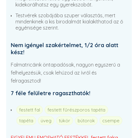
kidekorálhatsz egy gyerekszobát.
Testvérek szobájába szuper választás, mert
mindenkinek a kis birodalmát kialakíthatod az ő
egyénisége szerint.
Nem igényel szakértelmet, 1/2 óra alatt
kész!
Falmatricáink öntapadósak, nagyon egyszerű a
felhelyezésük, csak lehúzod az ívről és
felragasztod!
7 féle felületre ragaszthatók!
festett fal
festett fűrészporos tapéta
tapéta
üveg
tükör
bútorok
csempe
FIGYELEM! LEMOSHATÓ FESTÉKKEL festett falra,