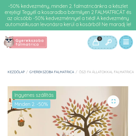
-50% kedvezmény, minden 2. falmatricánkra a készlet
erejéig! Tegyél a kosaradba bármilyen 2 FALMATRICÁT és
az olcsóbb -50% kedvezménnyel a tiéd! A kedvezmény
automatikusan levonásra kerül a kosárból! Ne maradj le!
0
KEZDŐLAP
/
GYEREKSZOBA FALMATRICA
/
ŐSZI FA ÁLLATOKKAL FALMATRICA
Ingyenes szállítás
Minden 2. -50%
🔍