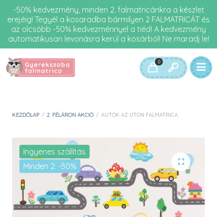
-50% kedvezmény, minden 2. falmatricánkra a készlet
erejéig! Tegyél a kosaradba bármilyen 2 FALMATRICÁT és
az olcsóbb -50% kedvezménnyel a tiéd! A kedvezmény
automatikusan levonásra kerül a kosárból! Ne maradj le!
0
KEZDŐLAP
/
2. FÉLÁRON AKCIÓ
/
AUTÓK AZ ÚTON FALMATRICA
Ingyenes szállítás
Minden 2. -50%
🔍