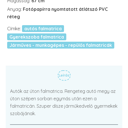
Magasság:
67 cm
Anyag:
Fotópapírra nyomtatott átlátszó PVC
réteg
Címke:
autós falmatrica
Gyerekszoba falmatrica
Járműves - munkagépes - repülős falmatricák
Leírás
Autók az úton falmatrica. Rengeteg autó megy az
úton szépen sorban egymás után ezen a
falmatricán. Szuper dísze járműkedvelő gyermekek
szobájának.