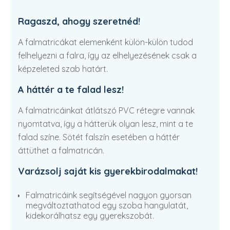
Ragaszd, ahogy szeretnéd!
A falmatricákat elemenként külön-külön tudod
felhelyezni a falra, így az elhelyezésének csak a
képzeleted szab határt.
A háttér a te falad lesz!
A falmatricáinkat átlátszó PVC rétegre vannak
nyomtatva, így a hátterük olyan lesz, mint a te
falad színe. Sötét falszín esetében a háttér
áttüthet a falmatricán.
Varázsolj saját kis gyerekbirodalmakat!
Falmatricáink segítségével nagyon gyorsan
megváltoztathatod egy szoba hangulatát,
kidekorálhatsz egy gyerekszobát.