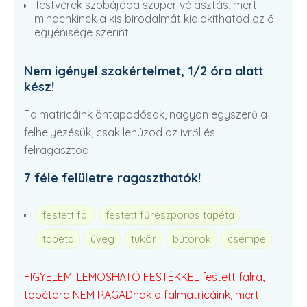
Testvérek szobájába szuper választás, mert
mindenkinek a kis birodalmát kialakíthatod az ő
egyénisége szerint.
Nem igényel szakértelmet, 1/2 óra alatt
kész!
Falmatricáink öntapadósak, nagyon egyszerű a
felhelyezésük, csak lehúzod az ívről és
felragasztod!
7 féle felületre ragaszthatók!
festett fal
festett fűrészporos tapéta
tapéta
üveg
tükör
bútorok
csempe
FIGYELEM! LEMOSHATÓ FESTÉKKEL festett falra,
tapétára NEM RAGADnak a falmatricáink, mert