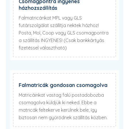
Csomagpontra ingyenes
házhozszállítás
Falmatricánkat MPL vagy GLS
futárszolgálat szállítja nektek házhoz!
Posta, Mol, Coop vagy GLS csomagpontra
a szállítás INGYENES! (Csak bankkártyás
fizetéssel választható)
Falmatricák gondosan csomagolva
Matricáinkat vastag falú postadobozba
csomagolva küldjük ki neked. Ebbe a
matricák feltekerve kerülnek bele, így
biztosan nem gyűrődnek szállítás közben.