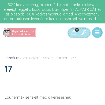
-50% kedvezmény, minden 2. falmatricánkra a készlet
erejéig! Tegyél a kosaradba bármilyen 2 FALMATRICÁT és
az olcsóbb -50% kedvezménnyel a tiéd! A kedvezmény
automatikusan levonásra kerül a kosárból! Ne maradj le!
0
KEZDŐLAP
/
VÉLEMÉNYEK - WIDGETKIT TERMÉK
/
17
17
Egy termék se felelt meg a keresésnek.