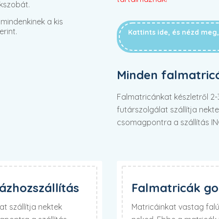
kszobát.
mindenkinek a kis
rint.
Kattints ide, és nézd me
Minden falmatric
Falmatricánkat készletről 
futárszolgálat szállítja nek
csomagpontra a szállítás I
zhozszállítás
Falmatricák g
t szállítja nektek
Matricáinkat vastag fa