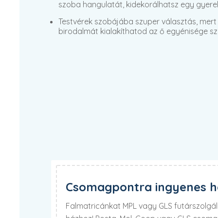
szoba hangulatát, kidekorálhatsz egy gyere
Testvérek szobájába szuper választás, mert 
birodalmát kialakíthatod az ő egyénisége sze
Csomagpontra ingyenes há
Falmatricánkat MPL vagy GLS futárszolgála