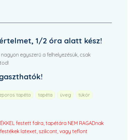
rtelmet, 1/2 óra alatt kész!
 nagyon egyszerű a felhelyezésük, csak
tod!
agaszthatók!
szporos tapéta
tapéta
üveg
tükör
KKEL festett falra, tapétára NEM RAGADnak
festékek latexet, szilicont, vagy teflont