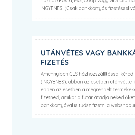
házhoz! Posta, Mol, Coop vagy GLS csomag
INGYENES! (Csak bankkártyás fizetéssel v
UTÁNVÉTES VAGY BANKK
FIZETÉS
Amennyiben GLS házhozszállítással kére
(INGYENES), abban az esetben utánvéttel 
ebben az esetben a megrendelt termékekér
fizetned, amikor a futár átadja neked őke
bankkártyával is tudsz fizetni a webshop