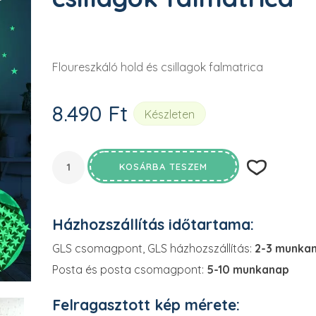

Floureszkáló hold és csillagok falmatrica
8.490
Ft
Készleten
KOSÁRBA TESZEM
Házhozszállítás időtartama:
GLS csomagpont, GLS házhozszállítás:
2-3 munka
Posta és posta csomagpont:
5-10 munkanap
Felragasztott kép mérete: