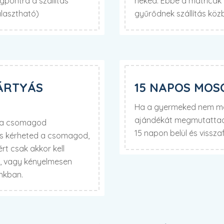
pontra a szállítás
neked. Ebbe a matricák f
álasztható)
gyűrődnek szállítás köz
ÁRTYÁS
15 NAPOS MOS
Ha a gyermeked nem mos
ajándékát megmutattad 
d a csomagod
15 napon belül és visszaf
is kérheted a csomagod,
t csak akkor kell
t, vagy kényelmesen
unkban.