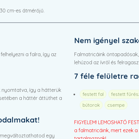
d 30 cm-es átmérőjű.
Nem igényel szaké
lhelyezni a falra, így az
Falmatricáink öntapadósak,
lehúzod az ívről és felragasz
7 féle felületre r
 nyomtatva, így a hátterük
festett fal
festett fűré
 esetében a háttér áttüthet a
bútorok
csempe
rodalmakat!
FIGYELEM! LEMOSHATÓ FESTÉ
a falmatricáink, mert ezek a 
 megváltoztathatod egy
tartalmaznak!