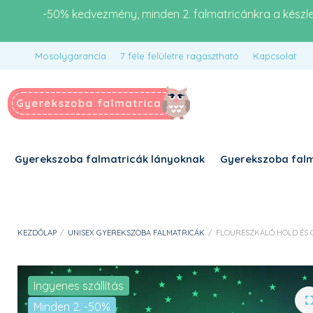
-50% kedvezmény, minden 2. falmatricánkra a készl
Mosolygarancia
7 féle felületre ragasztható
Kapcsolat
Gyerekszoba falmatricák lányoknak
Gyerekszoba falm
KEZDŐLAP
/
UNISEX GYEREKSZOBA FALMATRICÁK
/
FLOURESZKÁLÓ HOLD ÉS 
Ingyenes szállítás
Minden 2. -50%