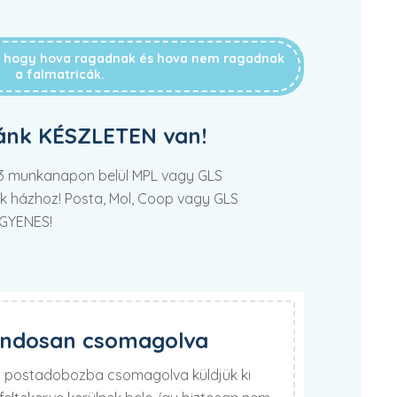
g, hogy hova ragadnak és hova nem ragadnak
a falmatricák.
ánk KÉSZLETEN van!
2-3 munkanapon belül MPL vagy GLS
tek házhoz! Posta, Mol, Coop vagy GLS
NGYENES!
ondosan csomagolva
lú postadobozba csomagolva küldjük ki