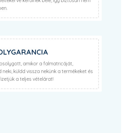
eltekerve kerülnek bele, így biztosan nem
ben.
OLYGARANCIA
olygott, amikor a falmatricáját,
neki, küldd vissza nekünk a termékeket és
izetjük a teljes vételárat!