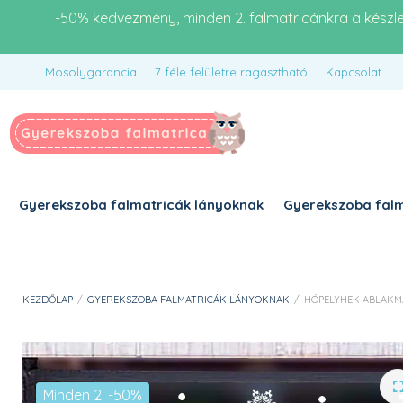
-50% kedvezmény, minden 2. falmatricánkra a készl
Mosolygarancia
7 féle felületre ragasztható
Kapcsolat
Gyerekszoba falmatricák lányoknak
Gyerekszoba falm
KEZDŐLAP
/
GYEREKSZOBA FALMATRICÁK LÁNYOKNAK
/
HÓPELYHEK ABLAKM
Minden 2. -50%