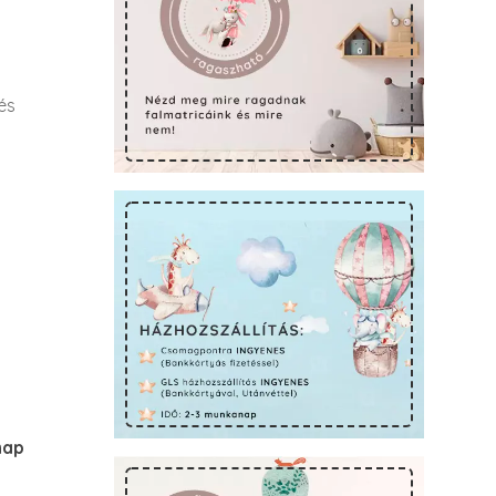
és
nap