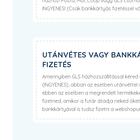
házhoz! Posta, Mol, Coop vagy GLS csomag
INGYENES! (Csak bankkártyás fizetéssel v
UTÁNVÉTES VAGY BANKK
FIZETÉS
Amennyiben GLS házhozszállítással kére
(INGYENES), abban az esetben utánvéttel 
ebben az esetben a megrendelt termékekér
fizetned, amikor a futár átadja neked őke
bankkártyával is tudsz fizetni a webshop