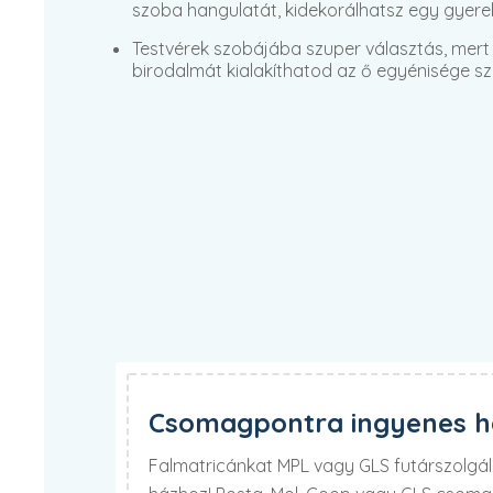
szoba hangulatát, kidekorálhatsz egy gyere
Testvérek szobájába szuper választás, mert 
birodalmát kialakíthatod az ő egyénisége sze
Csomagpontra ingyenes há
Falmatricánkat MPL vagy GLS futárszolgála