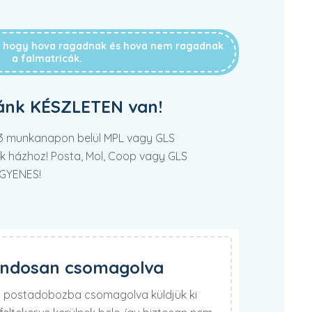
g, hogy hova ragadnak és hova nem ragadnak
a falmatricák.
ánk KÉSZLETEN van!
2-3 munkanapon belül MPL vagy GLS
tek házhoz! Posta, Mol, Coop vagy GLS
NGYENES!
ondosan csomagolva
lú postadobozba csomagolva küldjük ki