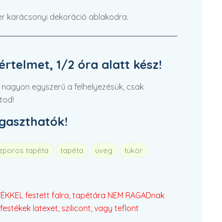
er karácsonyi dekoráció ablakodra.
rtelmet, 1/2 óra alatt kész!
 nagyon egyszerű a felhelyezésük, csak
tod!
agaszthatók!
szporos tapéta
tapéta
üveg
tükör
KKEL festett falra, tapétára NEM RAGADnak
festékek latexet, szilicont, vagy teflont