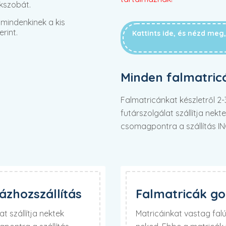
kszobát.
mindenkinek a kis
rint.
Kattints ide, és nézd me
Minden falmatric
Falmatricánkat készletről 
futárszolgálat szállítja nek
csomagpontra a szállítás I
zhozszállítás
Falmatricák g
t szállítja nektek
Matricáinkat vastag fa