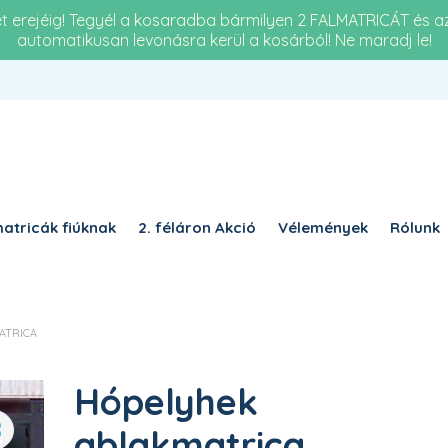
et erejéig! Tegyél a kosaradba bármilyen 2 FALMATRICÁT és 
automatikusan levonásra kerül a kosárból! Ne maradj le!
Re
KÖTELEZŐ
JELSZÓ
*
a 
KÉ
KÉRJÜK, ADJA MEG A VÁLASZT SZÁMJEGYEKKEL:
egy
kettő × öt =
atricák fiúknak
2. féláron Akció
Vélemények
Rólunk
EMLÉKEZZ RÁM
BELÉPÉS
ATRICA
Elfelejtett jelszó?
Hópelyhek
ablakmatrica