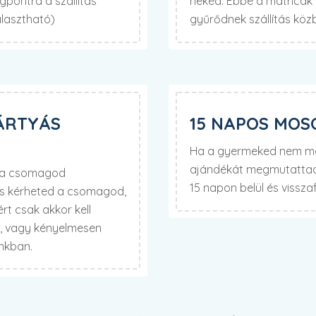
pontra a szállítás
neked. Ebbe a matricák f
álasztható)
gyűrődnek szállítás köz
ÁRTYÁS
15 NAPOS MOS
Ha a gyermeked nem mos
ajándékát megmutattad 
d a csomagod
15 napon belül és visszaf
is kérheted a csomagod,
t csak akkor kell
t, vagy kényelmesen
unkban.