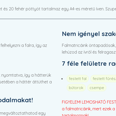
t és 20 fehér pöttyöt tartalmaz egy A4-es méretű íven. Szup
Nem igényel szaké
lhelyezni a falra, így az
Falmatricáink öntapadósak,
lehúzod az ívről és felragasz
7 féle felületre r
 nyomtatva, így a hátterük
festett fal
festett fűré
 esetében a háttér áttüthet a
bútorok
csempe
rodalmakat!
FIGYELEM! LEMOSHATÓ FESTÉ
a falmatricáink, mert ezek a 
 megváltoztathatod egy
tartalmaznak!