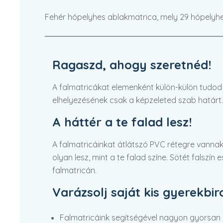
Fehér hópelyhes ablakmatrica, mely 29 hópelyhe
Ragaszd, ahogy szeretnéd!
A falmatricákat elemenként külön-külön tudod fe
elhelyezésének csak a képzeleted szab határt.
A háttér a te falad lesz!
A falmatricáinkat átlátszó PVC rétegre vannak
olyan lesz, mint a te falad színe. Sötét falszín
falmatricán.
Varázsolj saját kis gyerekbi
Falmatricáink segítségével nagyon gyorsan