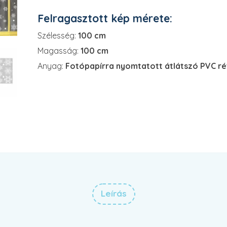
Felragasztott kép mérete:
Szélesség:
100 cm
Magasság:
100 cm
Anyag:
Fotópapírra nyomtatott átlátszó PVC r
Leírás