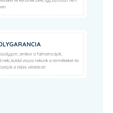
eltekerve kerülnek bele, így biztosan nem
ben.
OLYGARANCIA
olygott, amikor a falmatricáját,
neki, küldd vissza nekünk a termékeket és
izetjük a teljes vételárat!