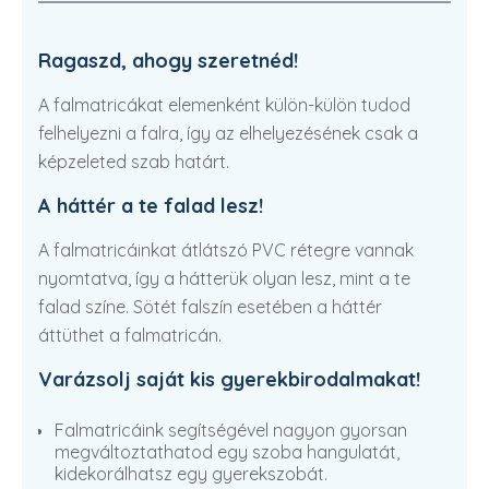
Ragaszd, ahogy szeretnéd!
A falmatricákat elemenként külön-külön tudod
felhelyezni a falra, így az elhelyezésének csak a
képzeleted szab határt.
A háttér a te falad lesz!
A falmatricáinkat átlátszó PVC rétegre vannak
nyomtatva, így a hátterük olyan lesz, mint a te
falad színe. Sötét falszín esetében a háttér
áttüthet a falmatricán.
Varázsolj saját kis gyerekbirodalmakat!
Falmatricáink segítségével nagyon gyorsan
megváltoztathatod egy szoba hangulatát,
kidekorálhatsz egy gyerekszobát.