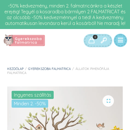
-50% kedvezmény, minden 2. falmatricánkra a készlet
erejéig! Tegyél a kosaradba bármilyen 2 FALMATRICÁT és
az olcsóbb -50% kedvezménnyel a tiéd! A kedvezmény
automatikusan levonásra kerül a kosárból! Ne maradj le!
0
KEZDŐLAP
/
GYEREKSZOBA FALMATRICA
/
ÁLLATOK PIHENŐFÁJA
FALMATRICA
Ingyenes szállítás
Minden 2. -50%
🔍