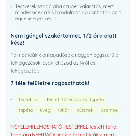
Testvérek szobájába szuper választás, mert
mindenkinek a kis birodalmát kialakíthatod az ő
egyénisége szerint.
Nem igényel szakértelmet, 1/2 óra alatt
kész!
Falmatricáink öntapadósak, nagyon egyszerű a
felhelyezésük, csak lehúzod az ívről és
felragasztod!
7 féle felületre ragaszthatók!
festett fal
festett fűrészporos tapéta
tapéta
üveg
tükör
bútorok
csempe
FIGYELEM! LEMOSHATÓ FESTÉKKEL festett falra,
tapétára NEM RAGADnak a falmatricáink, mert