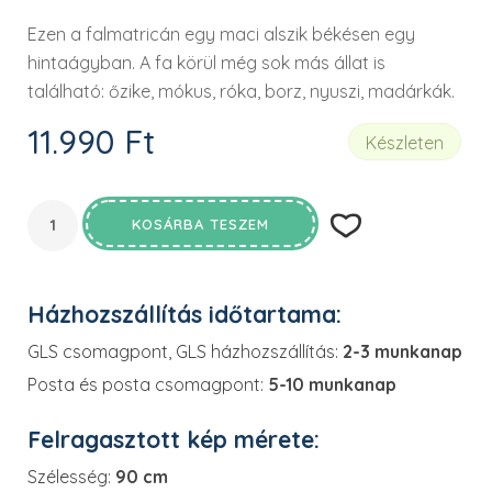
Ezen a falmatricán egy maci alszik békésen egy
hintaágyban. A fa körül még sok más állat is
található: őzike, mókus, róka, borz, nyuszi, madárkák.
11.990
Ft
Készleten
KOSÁRBA TESZEM
Házhozszállítás időtartama:
GLS csomagpont, GLS házhozszállítás:
2-3 munkanap
Posta és posta csomagpont:
5-10 munkanap
Felragasztott kép mérete:
Szélesség:
90 cm