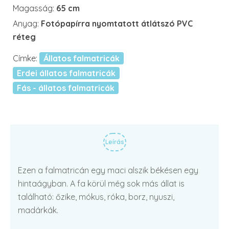
Magasság:
65 cm
Anyag:
Fotópapírra nyomtatott átlátszó PVC
réteg
Címke:
Állatos falmatricák
Erdei állatos falmatricák
Fás - állatos falmatricák
Leírás
Ezen a falmatricán egy maci alszik békésen egy
hintaágyban. A fa körül még sok más állat is
található: őzike, mókus, róka, borz, nyuszi,
madárkák.