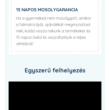
15 NAPOS MOSOLYGARANCIA
Ha a gyermeked nem mosolygott, amikor
a falmatricáját, ajándékát megmutattad
neki, küldd vissza nekünk a termékeket és
15 napon belül és visszafizetjük a teljes
vételárat!
Egyszerű felhelyezés