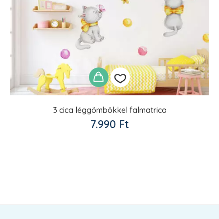
3 cica léggömbökkel falmatrica
Kedvencekhez
7.990
Ft
adom