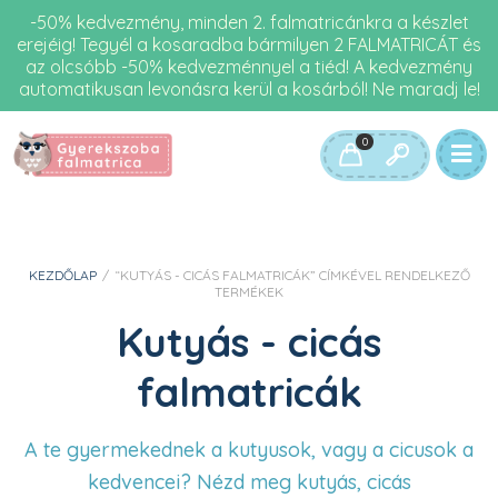
-50% kedvezmény, minden 2. falmatricánkra a készlet
erejéig! Tegyél a kosaradba bármilyen 2 FALMATRICÁT és
az olcsóbb -50% kedvezménnyel a tiéd! A kedvezmény
automatikusan levonásra kerül a kosárból! Ne maradj le!
0
KEZDŐLAP
/
“KUTYÁS - CICÁS FALMATRICÁK” CÍMKÉVEL RENDELKEZŐ
TERMÉKEK
Kutyás - cicás
falmatricák
A te gyermekednek a kutyusok, vagy a cicusok a
kedvencei? Nézd meg kutyás, cicás