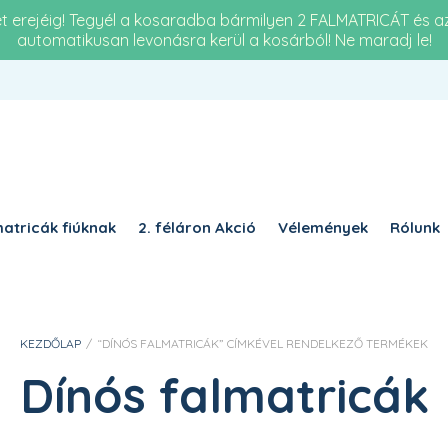
et erejéig! Tegyél a kosaradba bármilyen 2 FALMATRICÁT és 
automatikusan levonásra kerül a kosárból! Ne maradj le!
Re
KÖTELEZŐ
JELSZÓ
*
a 
KÉ
KÉRJÜK, ADJA MEG A VÁLASZT SZÁMJEGYEKKEL:
5 +
1 × 1 =
atricák fiúknak
2. féláron Akció
Vélemények
Rólunk
EMLÉKEZZ RÁM
BELÉPÉS
KEZDŐLAP
/
“DÍNÓS FALMATRICÁK” CÍMKÉVEL RENDELKEZŐ TERMÉKEK
Elfelejtett jelszó?
Dínós falmatricák