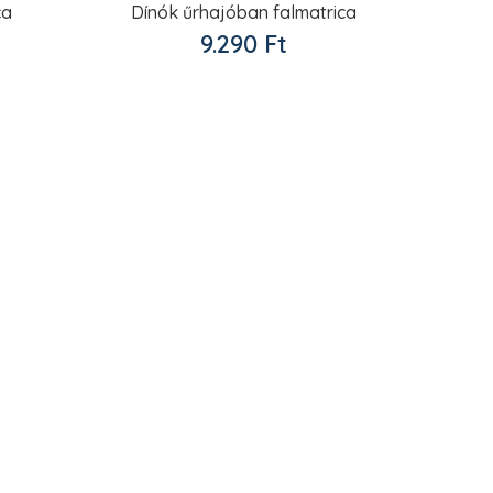
ca
Dínók űrhajóban falmatrica
9.290
Ft
ncekhez
Kedvencekhez
adom