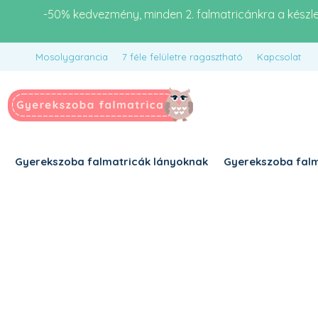
-50% kedvezmény, minden 2. falmatricánkra a készl
Mosolygarancia
7 féle felületre ragasztható
Kapcsolat
Gyerekszoba falmatricák lányoknak
Gyerekszoba falm