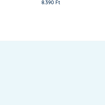
8.390
Ft
Kedvencekhez
adom