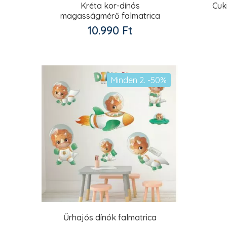
Kréta kor-dínós
Cuk
magasságmérő falmatrica
10.990
Ft
Kedvencekhez
adom
Minden 2. -50%
Űrhajós dínók falmatrica