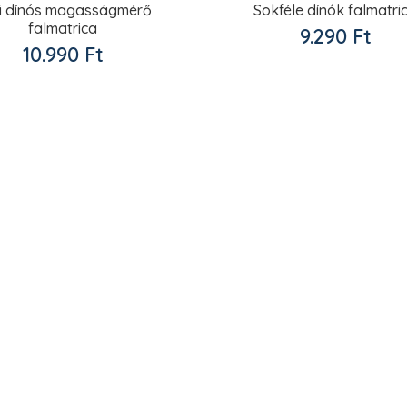
i dínós magasságmérő
Sokféle dínók falmatri
falmatrica
9.290
Ft
10.990
Ft
Kedvencekhez
Kedve
adom
adom