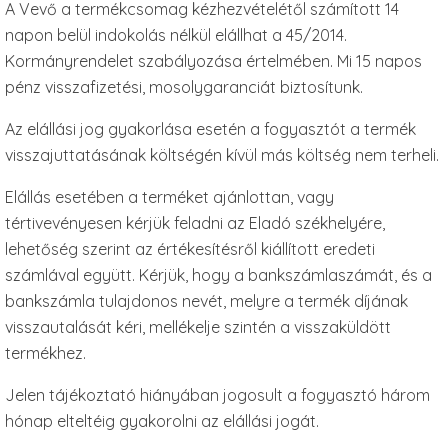
A Vevő a termékcsomag kézhezvételétől számított 14
napon belül indokolás nélkül elállhat a 45/2014.
Kormányrendelet szabályozása értelmében. Mi 15 napos
pénz visszafizetési, mosolygaranciát biztosítunk.
Az elállási jog gyakorlása esetén a fogyasztót a termék
visszajuttatásának költségén kívül más költség nem terheli.
Elállás esetében a terméket ajánlottan, vagy
tértivevényesen kérjük feladni az Eladó székhelyére,
lehetőség szerint az értékesítésről kiállított eredeti
számlával együtt. Kérjük, hogy a bankszámlaszámát, és a
bankszámla tulajdonos nevét, melyre a termék díjának
visszautalását kéri, mellékelje szintén a visszaküldött
termékhez.
Jelen tájékoztató hiányában jogosult a fogyasztó három
hónap elteltéig gyakorolni az elállási jogát.