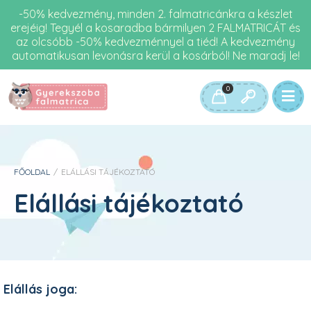
-50% kedvezmény, minden 2. falmatricánkra a készlet
erejéig! Tegyél a kosaradba bármilyen 2 FALMATRICÁT és
az olcsóbb -50% kedvezménnyel a tiéd! A kedvezmény
automatikusan levonásra kerül a kosárból! Ne maradj le!
0
FŐOLDAL
/
ELÁLLÁSI TÁJÉKOZTATÓ
Elállási tájékoztató
Elállás joga: