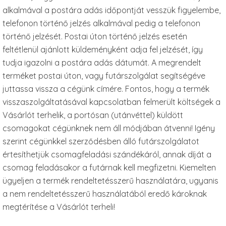
alkalmával a postára adás időpontját vesszük figyelembe,
telefonon történő jelzés alkalmával pedig a telefonon
történő jelzését. Postai úton történő jelzés esetén
feltétlenül ajánlott küldeményként adja fel jelzését, így
tudja igazolni a postára adás dátumát. A megrendelt
terméket postai úton, vagy futárszolgálat segítségéve
juttassa vissza a cégünk címére. Fontos, hogy a termék
visszaszolgáltatásával kapcsolatban felmerült költségek a
Vásárlót terhelik, a portósan (utánvéttel) küldött
csomagokat cégünknek nem áll módjában átvenni! Igény
szerint cégünkkel szerződésben álló futárszolgálatot
értesíthetjük csomagfeladási szándékáról, annak díját a
csomag feladásakor a futárnak kell megfizetni. Kiemelten
ügyeljen a termék rendeltetésszerű használatára, ugyanis
a nem rendeltetésszerű használatából eredő károknak
megtérítése a Vásárlót terheli!